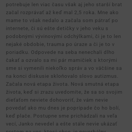
potrebuje len viac času však aj jeho starší brat
začal rozprávať až keď mal 2,5 roka. Mne ako
mame to však nedalo a začala som pátrať po
internete, či sú ešte detičky v jeho veku s
podobnými vývinovými odchýlkami, či je to len
nejaké obdobie, trauma po úraze a či je to v
poriadku. Odpovede na seba nenechali dlho
čakať a ozvalo sa mi pár mamičiek s ktorými
sme si vymenili niekoľko správ a vo väčšine sa
na konci diskusie skloňovalo slovo autizmus.
Začala nová etapa života. Nová smutná etapa
života, keď si zrazu uvedomíte, že sa so svojim
dieťaťom neviete dohovoriť, že vám nevie
povedať ako mu dnes je poprípade čo ho bolí,
keď plače. Postupne sme prichádzali na veľa
vecí, Janko nevedel a ešte stále nevie ukázať
prstom na vec, ktorú chce, je neverbálny,