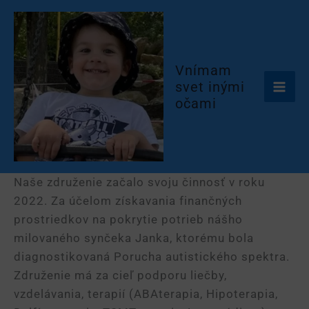
Preskočiť
na
obsah
Vnímam
svet inými
očami
Naše združenie začalo svoju činnosť v roku
2022. Za účelom získavania finančných
prostriedkov na pokrytie potrieb nášho
milovaného synčeka Janka, ktorému bola
diagnostikovaná Porucha autistického spektra.
Združenie má za cieľ podporu liečby,
vzdelávania, terapií (ABAterapia, Hipoterapia,