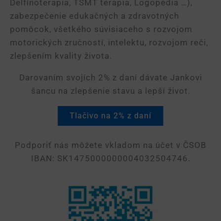
Delfínoterapia, TSMT terapia, Logopédia …),
zabezpečenie edukačných a zdravotných
pomôcok, všetkého súvisiaceho s rozvojom
motorických zručností, intelektu, rozvojom reči,
zlepšením kvality života.
Darovaním svojích 2% z daní dávate Jankovi
šancu na zlepšenie stavu a lepší život.
Tlačivo na 2% z daní
Podporiť nás môžete vkladom na účet v ČSOB
IBAN: SK1475000000004032504746.