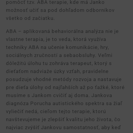
pomôcť tzv. ABA terapie, kde má Janko
možnosť učiť sa pod dohľadom odborníkov
všetko od začiatku.
ABA – aplikovaná behaviorálna analýza nie je
vlastne terapia, je to veda, ktorá využíva
techniky ABA na učenie komunikácie, hry,
sociálnych zručností a sebaobsluhy. Veľmi
dôležitú úlohu tu zohráva terapeut, ktorý s
dieťaťom nadviaže úzky vzťah, pravidelne
posudzuje vhodné metódy rozvoja a nastavuje
pre dieťa úlohy od najľahších až po ťažké, ktoré
musíme s Jankom cvičiť aj doma. Jankova
diagnóza Porucha autistického spektra sa žiaľ
vyliečiť nedá, cieľom tejto terapie, ktorú
navštevujeme je zlepšiť kvalitu jeho života, čo
najviac zvýšiť Jankovu samostatnosť, aby keď