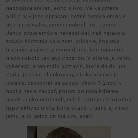
nepoužíva ani len jedno slovo. Veľká zmena
prišla aj v jeho správaní, bežné detské emócie
ako hnev, vzdor, smiech nabrali iný rozmer.
Janko svoje emócie nevedel dať inak najavo a
začalo hádzanie sa o zem, kričanie, štípanie,
hryzenie a aj úteky mimo domu, keď náhodou
niečo nebolo tak ako chcel on. V strave je veľmi
vyberavý, je len málo potravín, ktoré dá do úst.
Zatiaľ je stále plienkovaný, nie každá noc je
ideálna, častokrát sa zobudí okolo 1-2hod. v
noci a nevie zaspať, potom do rána bdieme
avšak Janko neobsedí, neleží nato je až priveľmi
hyperaktívne dieťa, behá skáče, kľudne aj v noci
jemu je to jedno on má svoj svet!