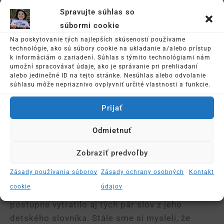
Spravujte súhlas so
súbormi cookie
Na poskytovanie tých najlepších skúseností používame
technológie, ako sú súbory cookie na ukladanie a/alebo prístup
k informáciám o zariadení. Súhlas s týmito technológiami nám
umožní spracovávať údaje, ako je správanie pri prehliadaní
alebo jedinečné ID na tejto stránke. Nesúhlas alebo odvolanie
súhlasu môže nepriaznivo ovplyvniť určité vlastnosti a funkcie.
Prijať
Keď mal Janko 1,5 roka spadol z gauča v
obývačke a zlomil si kľúčnu kosť musel nosiť
Odmietnuť
mesiac dlahu, bolo to hrozné, nevedel sa
poriadne hýbať, toľko plaču, toľké prebdené
Zobraziť predvoľby
noci…. A vtedy to začalo. Nie úplne sme
Zásady používania súborov
Zásady ochrany osobných
Kontakt
prikladali význam tomu, že Janko sa nehrá, tak
cookie
údajov
ako jeho rovesníci, všímali sme si však, že sa
postupne vytratilo aj tých pár slov z jeho
detského slovníka. Stále sme si mysleli, že