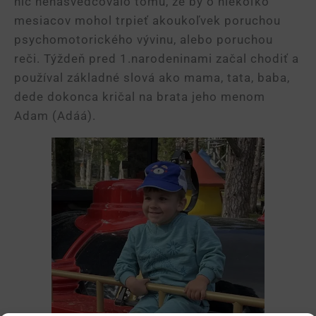
nič nenasvedčovalo tomu, že by o niekoľko
mesiacov mohol trpieť akoukoľvek poruchou
psychomotorického vývinu, alebo poruchou
reči. Týždeň pred 1.narodeninami začal chodiť a
používal základné slová ako mama, tata, baba,
dede dokonca kričal na brata jeho menom
Adam (Adáá).