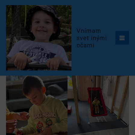
Preskočiť
na
obsah
Vnímam
svet inými
očami