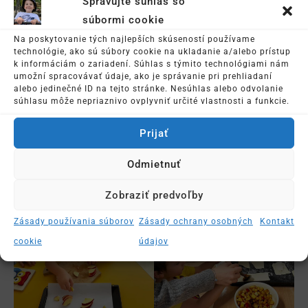
Spravujte súhlas so
súbormi cookie
Na poskytovanie tých najlepších skúseností používame
technológie, ako sú súbory cookie na ukladanie a/alebo prístup
k informáciám o zariadení. Súhlas s týmito technológiami nám
umožní spracovávať údaje, ako je správanie pri prehliadaní
alebo jedinečné ID na tejto stránke. Nesúhlas alebo odvolanie
súhlasu môže nepriaznivo ovplyvniť určité vlastnosti a funkcie.
Prijať
Odmietnuť
Zobraziť predvoľby
Zásady používania súborov
Zásady ochrany osobných
Kontakt
cookie
údajov